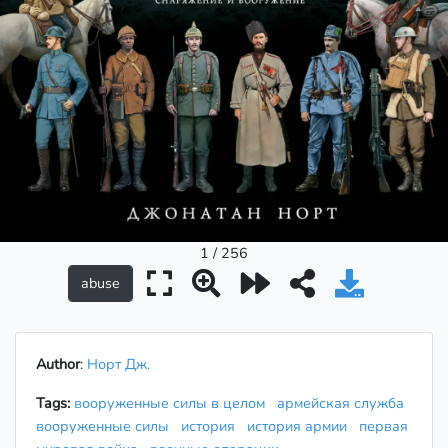
1 / 256
Author
:
Норт Дж.
Tags:
вооруженные силы в целом
армейская служба
вооруженные силы
история
история армии
первая