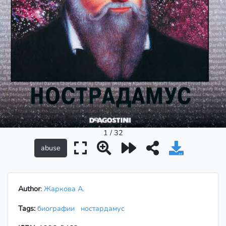
1 / 32
Author
:
Жаркова А.
Tags:
биографии
ностардамус