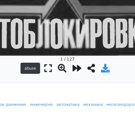
1 / 127
ное движение
инженерия
автоматика
механика
железнодоро