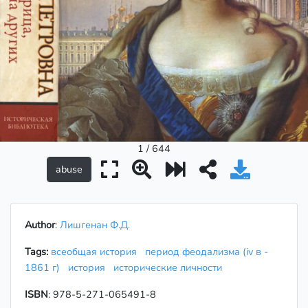
1 / 644
Author
:
Лишгенан Ф.Д.
Tags:
всеобщая история
период феодализма (iv в -
1861 г)
история
исторические личности
ISBN
: 978-5-271-065491-8