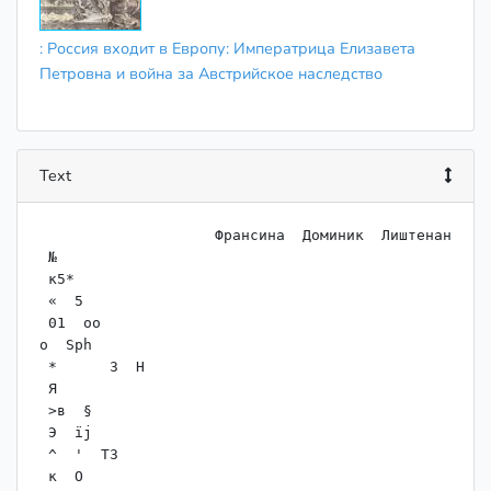
: Россия входит в Европу: Императрица Елизавета
Петровна и война за Австрийское наследство
Text
                    Франсина  Доминик  Лиштенан

 №

 к5*

 «  5

 01  оо

о  Sph

 * 	3  H

 Я

 >в  §

 Э  ïj

 ^  '  ТЗ

 к  О
