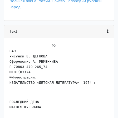
Великая война России. Почему непобедим русский
народ
Text
                    Р2

П49

Рисунки В. ЩЕГЛОВА

Оформление А. РВМЕННИВА

П 70803-470 265_74

М101(03)74

©Иллюстрации.

ИЗДАТЕЛЬСТВО «ДЕТСКАЯ ЛИТЕРАТУРА», 1974 г.

ПОСЛЕДНИЙ ДЕНЬ

МАТВЕЯ КУЗЬМИНА

ХтХатвей Кузьмин слыл среди односельчан

нелюдимом. Жил он на отшибе от деревни, в 