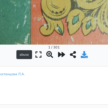
1 / 301
остенцова Л.А.