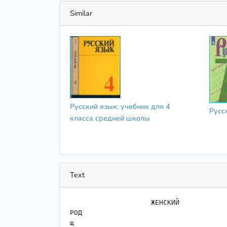
Similar
Русский язык: учебник для 4
Русс
класса средней школы
Text
                    ЖЕНСКИЙ

РОД

щ
