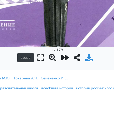
1 / 178
в М.Ю.
Токарева А.Я.
Семененко И.С.
разовательная школа
всеобщая история
история российского