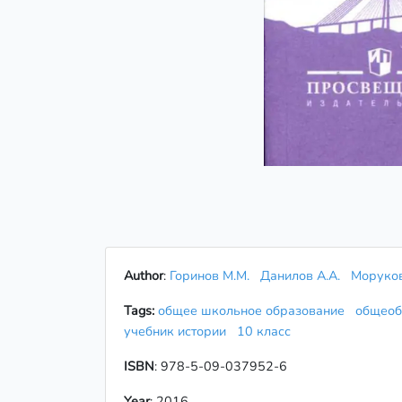
Author
:
Горинов М.М.
Данилов А.А.
Моруко
Tags:
общее школьное образование
общеоб
учебник истории
10 класс
ISBN
: 978-5-09-037952-6
Year
: 2016