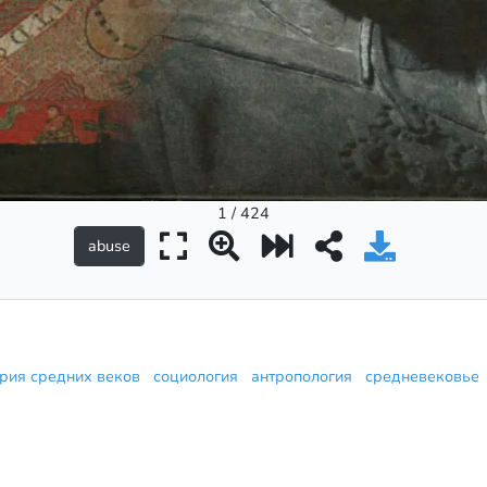
1 / 424
ория средних веков
социология
антропология
средневековь