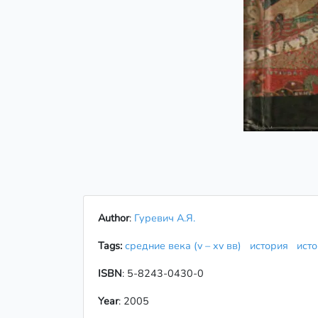
Author
:
Гуревич А.Я.
Tags:
средние века (v – xv вв)
история
ист
ISBN
: 5-8243-0430-0
Year
: 2005