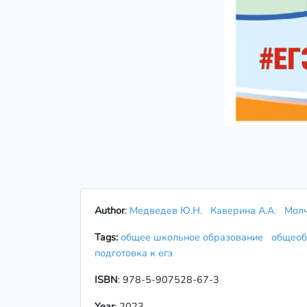
Author
:
Медведев Ю.Н.
Каверина А.А.
Молч
Tags:
общее школьное образование
общеоб
подготовка к егэ
ISBN
: 978-5-907528-67-3
Year
: 2023