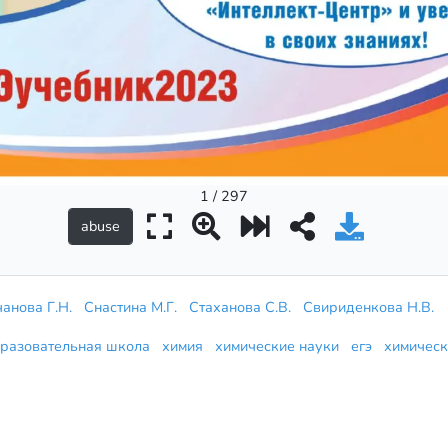
1 / 297
анова Г.Н.
Снастина М.Г.
Стаханова С.В.
Свириденкова Н.В.
разовательная школа
химия
химические науки
егэ
химичес