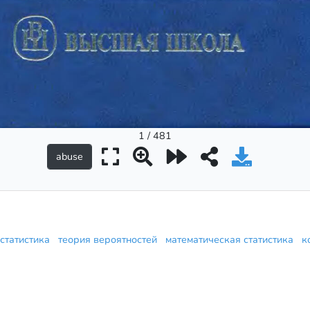
1 / 481
 статистика
теория вероятностей
математическая статистика
к