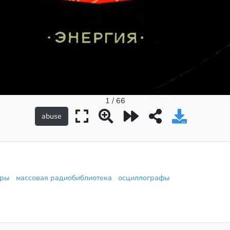
1 / 66
боры
массовая радиобиблиотека
осциллографы