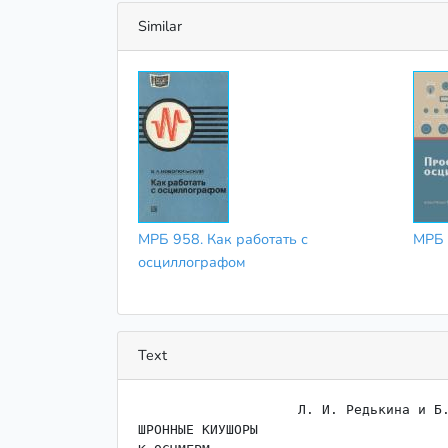
Similar
МРБ 958. Как работать с
МРБ 
осциллографом
Text
                    ﻿Л. И. Редькина и Б. Е. Редькин

ШРОННЫЕ КИУШОРЫ
