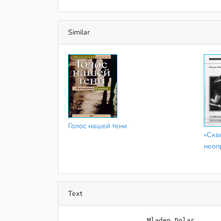
Similar
Голос нашей тени
«Скво
неоп
Text
                    Mladen Dolar
