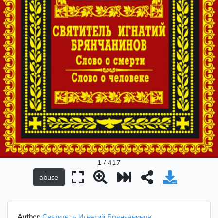
1 / 417
Author
:
Святитель Игнатий Брянчанинов