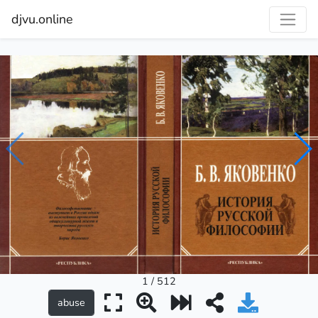
djvu.online
1 / 512