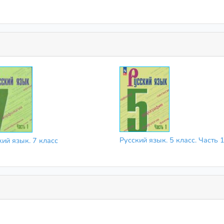
Русский язык. 5 класс. Часть 
кий язык. 7 класс