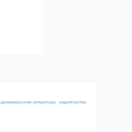
древнерусская литература
издательство