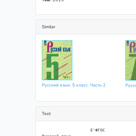
Similar
Русский язык. 5 класс. Часть 2
Русс
Text
                    ﻿Е'ФГОС
