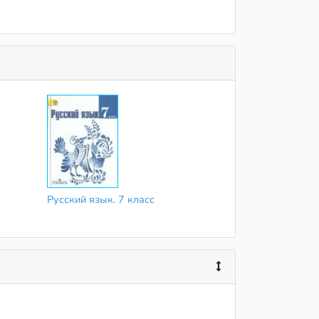
1
Русский язык. 7 класс