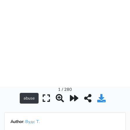
1 / 280
Author
:
Вудс Т.