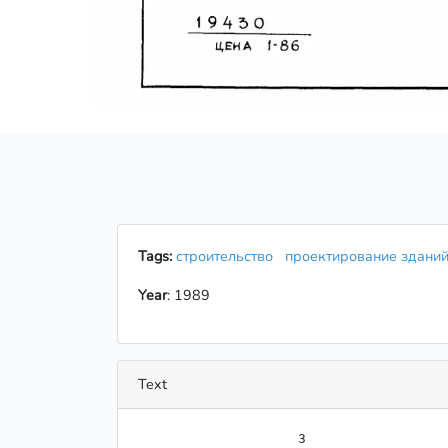
Tags:
строительство
проектирование здан
Year
: 1989
Text
                    ﻿3
