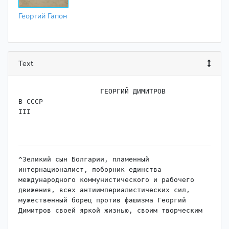
Георгий Гапон
Text
                    ГЕОРГИЙ ДИМИТРОВ

В СССР

III

^Зеликий сын Болгарии, пламенный 
интернационалист, поборник единства 
международного коммунистического и рабочего 
движения, всех антиимпериалистических сил, 
мужественный борец против фашизма Георгий 
Димитров своей яркой жизнью, своим творческим 
подходом к революционному учению К. Маркса, Ф. 