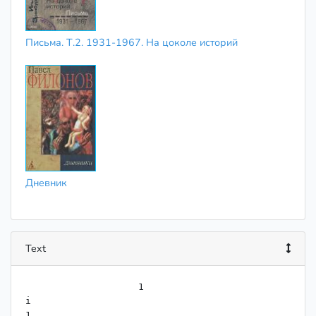
Письма. Т.2. 1931-1967. На цоколе историй
Дневник
Text
                    1

i

1
