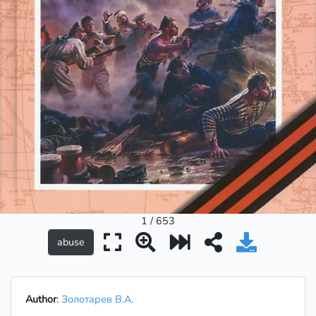
1 / 653
Author
:
Золотарев В.А.