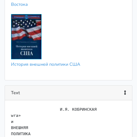
Востока
История внешней политики США
Text
                    И.Я. КОБРИНСКАЯ

wra»

и

ВНЕШНЯЯ

ПОЛИТИКА
