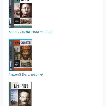
Конев. Солдатский Маршал
Андрей Боголюбский