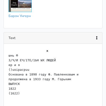
Барон Унгерн
Text
                    ж

шнь ®

З/Ч/И ЕЧ/1ТЕ/1ЬН ЫХ ЛЮДЕЙ

ер и я

()uoipacpuu

Основана в 1890 году Ф. Павленковым и 
продолжена в 1933 году М. Горьким

ВЫПУСК

1822

(1622)
