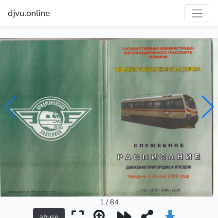
djvu.online
1 / 84