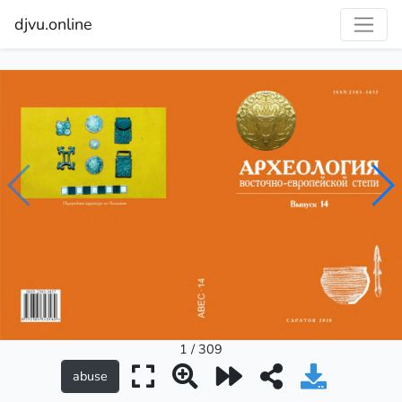
djvu.online
1 / 309