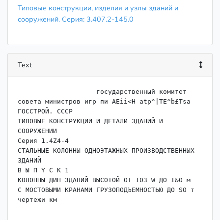
Типовые конструкции, изделия и узлы зданий и
сооружений. Серия: 3.407.2-145.0
Text
                    ﻿государственный комитет 
совета министров игр пи AEii<H atp^|TE^b£Tsa

ГОССТРОЙ. СССР

ТИПОВЫЕ КОНСТРУКЦИИ И ДЕТАЛИ ЗДАНИЙ И 
СООРУЖЕНИИ

Серия 1.4Z4-4

СТАЛЬНЫЕ КОЛОННЫ ОДНОЭТАЖНЫХ ПРОИЗВОДСТВЕННЫХ 
ЗДАНИЙ

В Ы П Y С К 1

КОЛОННЫ ДИН ЗДАНИЙ ВЫСОТОЙ ОТ 103 W ДО I&O м

С МОСТОВЫМИ КРАНАМИ ГРУЗОПОДЪЕМНОСТЬЮ ДО SO т
