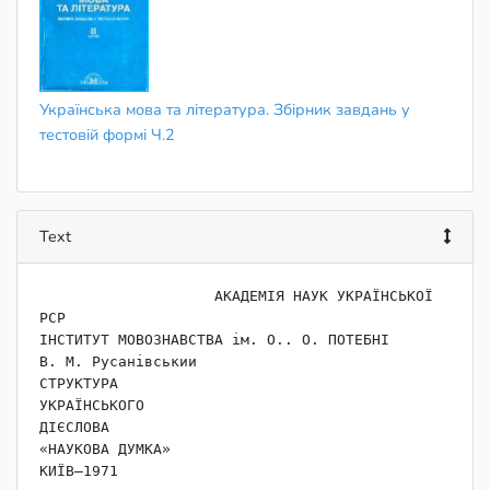
Українська мова та лiтература. Збiрник завдань у
тестовiй формi Ч.2
Text
                    ﻿АКАДЕМІЯ НАУК УКРАЇНСЬКОЇ 
РСР

ІНСТИТУТ МОВОЗНАВСТВА ім. О.. О. ПОТЕБНІ

В. М. Русанівськии

СТРУКТУРА

УКРАЇНСЬКОГО

ДІЄСЛОВА

«НАУКОВА ДУМКА»
