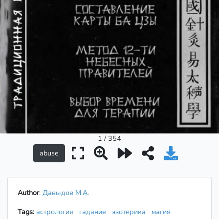
1 / 354
Author
:
Давыдов М.А.
Tags:
астрология
гадание
эзотерика
магия