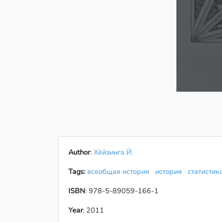
Author
:
Хёйзинга Й.
Tags:
всеобщая история
история
статисти
ISBN
: 978-5-89059-166-1
Year
: 2011