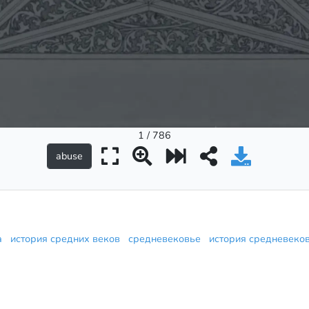
1 / 786
ка
история средних веков
средневековье
история средневек