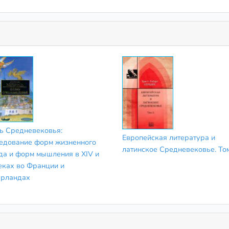
ь Средневековья:
Европейская литература и
едование форм жизненного
латинское Средневековье. То
да и форм мышления в XIV и
еках во Франции и
рландах