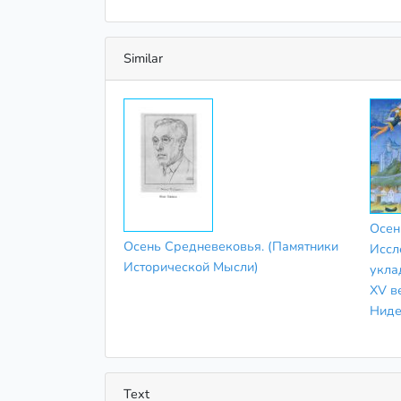
Similar
Осен
Осень Средневековья. (Памятники
Иссл
Исторической Мысли)
укла
XV в
Ниде
Text