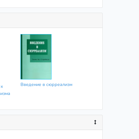
Введение в сюрреализм
-х
низма