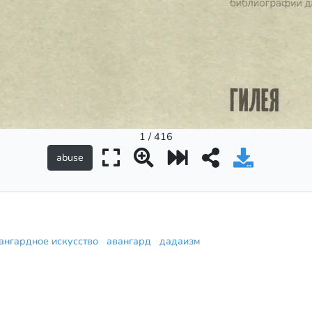
1 / 416
ангардное искусство
авангард
дадаизм