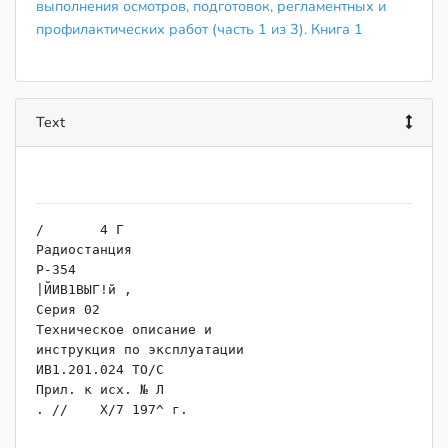
выполнения осмотров, подготовок, регламентных и
профилактических работ (часть 1 из 3). Книга 1
Text
/	4 Г

Радиостанция

P-354

|ЙИВ1ВЫГ!й ,

Серия 02

Техническое описание и

инструкция по эксплуатации

ИВ1.201.024 ТО/С

Прил. к исх. № Л

. // 	Х/7 197^ г.
