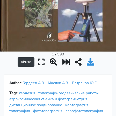
1 / 599
Author
:
Гордеев А.В.
Маслов А.В.
Батраков Ю.Г.
Tags:
геодезия
топографо-геодезические работы
аэрокосмическая съемка и фотограмметрия
дистанционное зондирование
картография
топография
фототопография
аэрофототопография