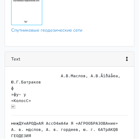
Спутниковые геодезические сети
Text
                    А.В.Маслов, А.B.Ãîðäåea, 
Ю.Г.Батраков

ф

»фу~ у

«КолосС»

межДУнАРОДнАЯ АссО4иА4и Я «АГРООБРАЗОВАние»

А. в. мдслов, A. в. гордеев, ю. г. 6ATpAKQB

ГЕОДЕЗИЯ
