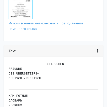
Использование мнемотехник в преподавании
немецкого языка
Text
                    »FALSCHEN

FREUNDE

DES ÜBERSETZERS«

DEUTSCH -RUSSISCH

КГМ ГОТЛИБ

СЛОВАРЬ

«ЛОЖНЫХ
