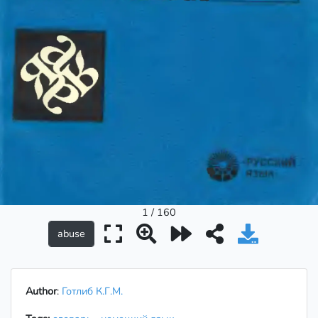
1 / 160
Author
:
Готлиб К.Г.М.