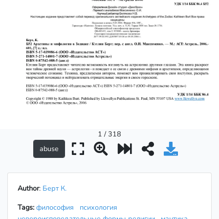
1 / 318
Author
:
Берт К.
Tags:
философия
психология
невероисповедательные формы религии
мантика