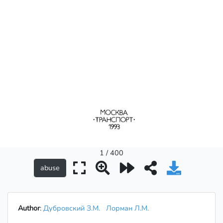
1 / 400
Author
:
Дубровский З.М.
Лорман Л.М.