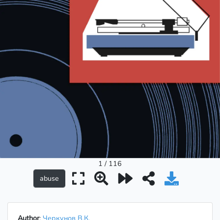
1 / 116
Author
:
Черкунов В.К.