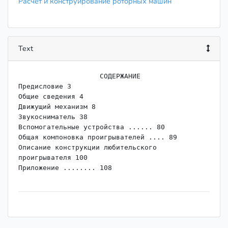
Расчет и конструирование роторных машин
Text
                    СОДЕРЖАНИЕ

Предисловие 3

Общие сведения 4

Движущий механизм 8

Звукосниматель 38

Вспомогательные устройства ...... 80

Общая компоновка проигрывателей .... 89

Описание конструкции любительского

проигрывателя 100

Приложение ........ 108

МАССОВАЯ РАДИОБИБЛИОТЕКА

Основана в 1947 году

Выпуск 1016
