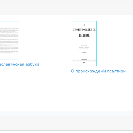
славянская азбука
О происхожденіи псалтири