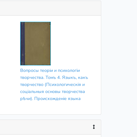
Вопросы теоріи и психологіи
творчества. Томъ 4. Языкъ, какъ
творчество (Психологическія и
соціальныя основы творчества
рѣчи). Происхожденіе языка