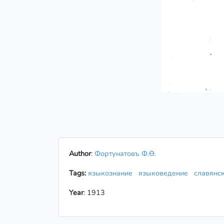
Author
:
Фортунатовъ Ф.Ѳ.
Tags:
языкознание
языковедение
славянс
Year
: 1913