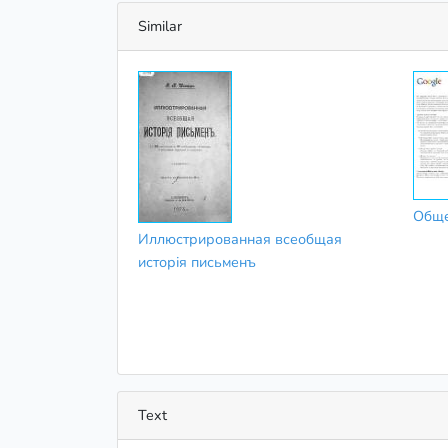
Similar
Обще
Иллюстрированная всеобщая
исторія письменъ
Text