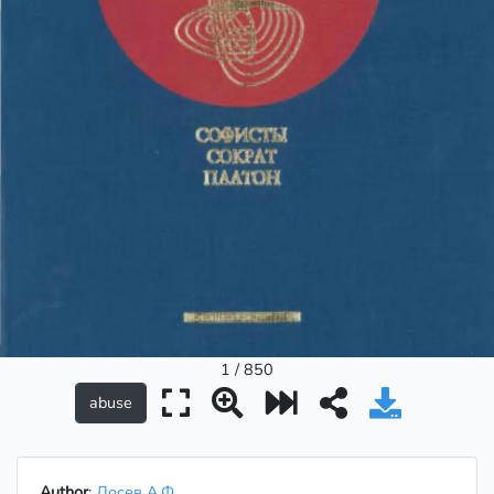
1 / 850
Author
:
Лосев А.Ф.