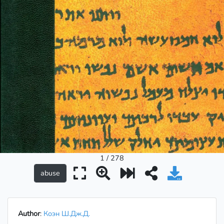
1 / 278
Author
:
Коэн Ш.Дж.Д.