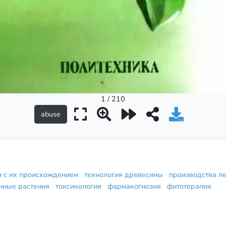
1 / 210
ии с их происхождением
технология древесины
производства л
енные растения
токсикология
фармакогнозия
фитотерапия