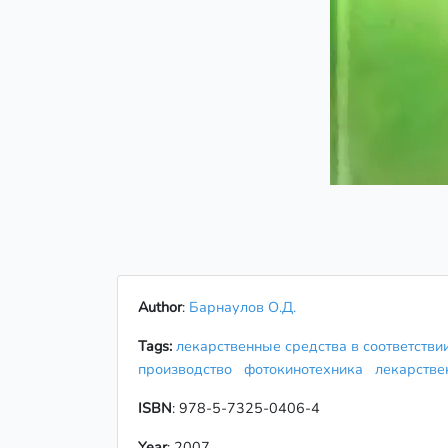
Author
:
Барнаулов О.Д.
Tags:
лекарственные средства в соответств
производство
фотокинотехника
лекарств
ISBN
: 978-5-7325-0406-4
Year
: 2007