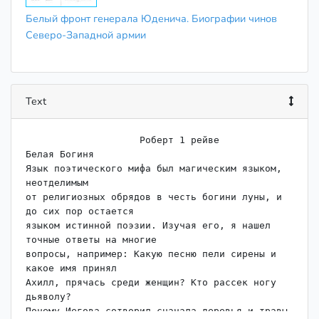
Белый фронт генерала Юденича. Биографии чинов
Северо-Западной армии
Text
                    ﻿Роберт 1 рейве

Белая Богиня

Язык поэтического мифа был магическим языком, 
неотделимым

от религиозных обрядов в честь богини луны, и 
до сих пор остается

языком истинной поэзии. Изучая его, я нашел 
точные ответы на многие

вопросы, например: Какую песню пели сирены и 
какое имя принял

Ахилл, прячась среди женщин? Кто рассек ногу 
дьяволу?

Почему Иегова сотворил сначала деревья и травы, 