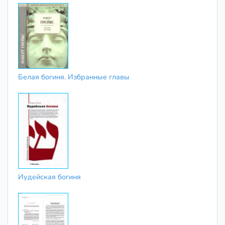
Белая богиня. Избранные главы
Иудейская богиня