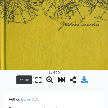
1 / 620
Author
:
Белик А.А.