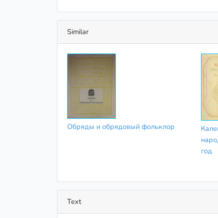
Similar
Обряды и обрядовый фольклор
Кале
наро
год
Text