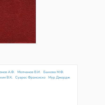
знов А.Ф.
Молчанов В.И.
Быкова М.Ф.
ин В.К.
Суарес Франсиско
Мур Джордж