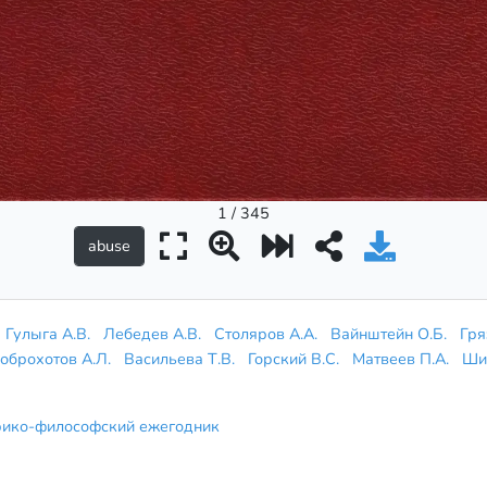
1 / 345
Гулыга А.В.
Лебедев А.В.
Столяров А.А.
Вайнштейн О.Б.
Гря
оброхотов А.Л.
Васильева Т.В.
Горский В.С.
Матвеев П.А.
Ших
рико-философский ежегодник