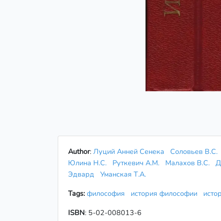
Author
:
Луций Анней Сенека
Соловьев В.С.
Юлина Н.С.
Руткевич А.М.
Малахов В.С.
Д
Эдвард
Уманская Т.А.
Tags:
философия
история философии
исто
ISBN
: 5-02-008013-6