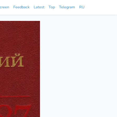
screen
Feedback
Latest
Top
Telegram
RU