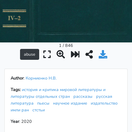
1 / 846
Author
:
Корниенко Н.В.
Tags:
история и критика мировой литературы и
литературы отдельных стран
рассказы
русская
литература
пьесы
научное издание
издательство
имли ран
стстьи
Year
: 2020