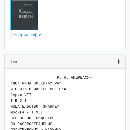
Империя нефти
Text
                    Р. Н. АНДРЕАСЯН

«ДОКТРИНА ЭЙЗЕНХАУЭРА»

И НЕФТЬ БЛИЖНЕГО ВОСТОКА

Серия VII

I № 2 I

ИЗДАТЕЛЬСТВО «ЗНАНИЕ*

Москва - I 957

ВСЕСОЮЗНОЕ ОБЩЕСТВО

ПО РАСПРОСТРАНЕНИЮ

ПОЛИТИЧЕСКИХ и НАУЧНЫХ
