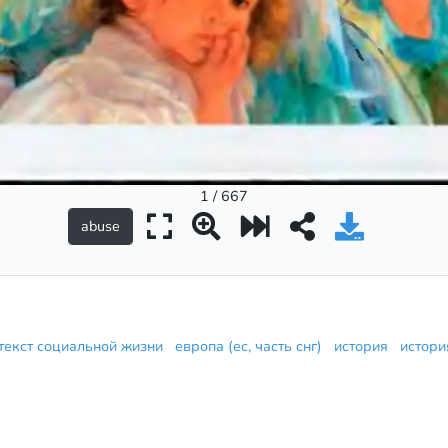
1 / 667
текст социальной жизни
европа (ес, часть снг)
история
истори