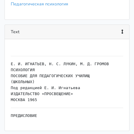
Педагогическая психология
Text
Е. И. ИГНАТЬЕВ, Н. С. ЛУКИН, М. Д. ГРОМОВ

ПСИХОЛОГИЯ

ПОСОБИЕ ДЛЯ ПЕДАГОГИЧЕСКИХ УЧИЛИЩ

(ШКОЛЬНЫХ)

Под редакцией Е. И. Игнатьева

ИЗДАТЕЛЬСТВО «ПРОСВЕЩЕНИЕ»

ПРЕДИСЛОВИЕ

Чтобы успешно обучать и воспитывать детей, 
необходимо хо-

рошо знать их во всех отношениях. Психология — 