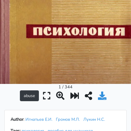
1 / 344
Author
:
Игнатьев Е.И.
Громов М.Л.
Лукин Н.С.
Tags:
психология
пособие для учащихся