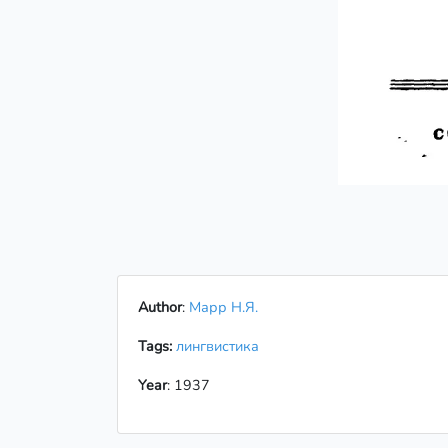
Author
:
Марр Н.Я.
Tags:
лингвистика
Year
: 1937