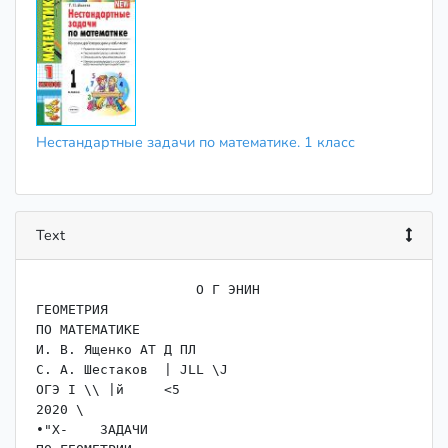
Нестандартные задачи по математике. 1 класс
Text
                    ﻿О Г ЭНИН

ГЕОМЕТРИЯ

ПО МАТЕМАТИКЕ

И. В. Ященко АТ Д ПЛ

С. А. Шестаков	| JLL \J

ОГЭ I \\ |й	<5

2020 \

•"X-	ЗАДАЧИ
