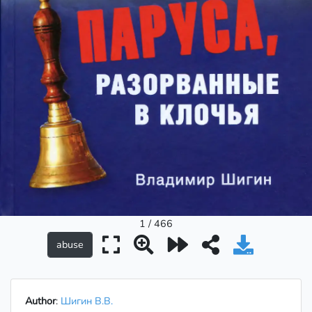
1 / 466
Author
:
Шигин В.В.